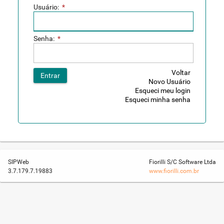
Usuário:
*
Senha:
*
Voltar
Entrar
Novo Usuário
Esqueci meu login
Esqueci minha senha
SIPWeb
Fiorilli S/C Software Ltda
3.7.179.7.19883
www.fiorilli.com.br